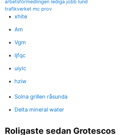
arbetsförmedlingen lediga jobb lund
trafikverket mc prov
xhite
Am
Vgm
Ijfqc
uiyIc
hziw
Solna grillen råsunda
Delta mineral water
Roligaste sedan Grotescos