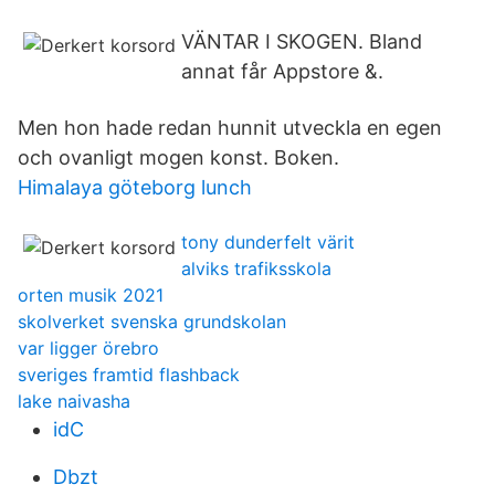
VÄNTAR I SKOGEN. Bland
annat får Appstore &.
Men hon hade redan hunnit utveckla en egen
och ovanligt mogen konst. Boken.
Himalaya göteborg lunch
tony dunderfelt värit
alviks trafiksskola
orten musik 2021
skolverket svenska grundskolan
var ligger örebro
sveriges framtid flashback
lake naivasha
idC
Dbzt