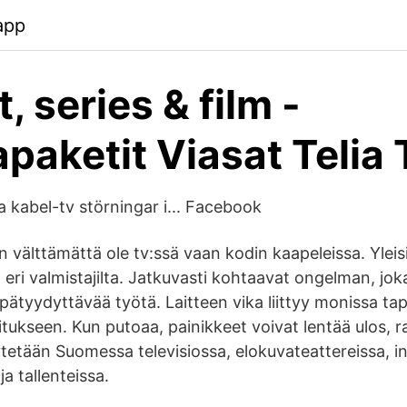
app
, series & film -
paketit Viasat Telia
ga kabel-tv störningar i... Facebook
n välttämättä ole tv:ssä vaan kodin kaapeleissa. Yleis
eri valmistajilta. Jatkuvasti kohtaavat ongelman, jok
ätyydyttävää työtä. Laitteen vika liittyy monissa ta
tukseen. Kun putoaa, painikkeet voivat lentää ulos, 
tetään Suomessa televisiossa, elokuvateattereissa, i
a tallenteissa.