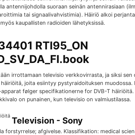
lla antennijohdolla suoraan seinän antennirasiaan (ilma
oittimia tai signaalivahvistimia). Häiriö alkoi perjanta
y myös kaupallisten radioiden lähetyksissä.
534401 RTI95_ON
_SV_DA_FI.book
ään irrottamaan televisio verkkovirrasta, ja siksi sen
häiriöitä, joita esiintyy pystyraidoituksen muodossa.
pparat følger specifikationerne for DVB-T häiriöitä. 
kivalo on punainen, kun televisio on valmiustilassa.
Television - Sony
a forstyrrelse; afgivelse. Klassifikation: medical scienc