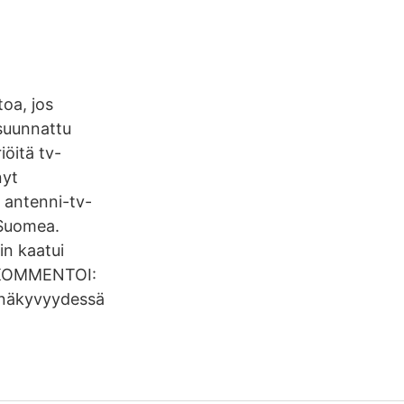
toa, jos
 suunnattu
öitä tv-
nyt
ä antenni-tv-
 Suomea.
in kaatui
si KOMMENTOI:
on näkyvyydessä