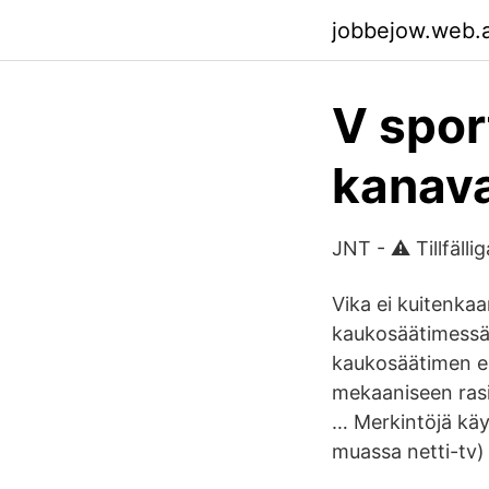
jobbejow.web.
V sport
kanava
JNT - ⚠️ Tillfälli
Vika ei kuitenkaa
kaukosäätimessä 
kaukosäätimen ep
mekaaniseen rasi
… Merkintöjä käy
muassa netti-tv) j