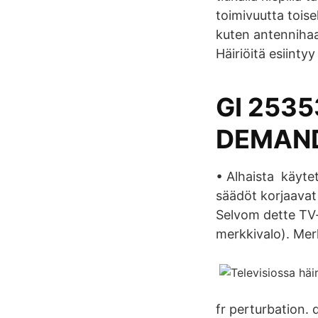
toimivuutta toise
kuten antennihaar
Häiriöitä esiinty
GI 253
DEMAND
• Alhaista käytet
säädöt korjaavat 
Selvom dette TV-a
merkkivalo). Merk
fr perturbation. d