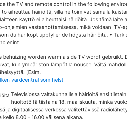
ace the TV and remote control in the following envir
to aiheuttaa häiriöitä, sillä ne toimivat samalla kaist
laitteen käyttö ei aiheuttaisi häiriöitä. Jos tämä laite 
isio-ohjelmien vastaanottamisessa, mikä voidaan TV-
m du har köpt uppfyller de högsta häiriöitä. • Tarki
nc enint.
 behuizing worden warm als de TV wordt gebruikt. Di
tuvat, kun ympäristön lämpötila nousee. Vältä mahdoll
äheisyyttä. (Esim.
ilken vardcentral som helst
Televisiossa valtakunnallisia häiriöitä ensi tiistai
huoltotöitä tiistaina 18. maaliskuuta, minkä vuo
sä ja digitaalisessa verkossa välitettävissä radiolähe
kello 8.00 - 16.00 välisenä aikana.