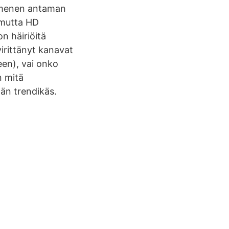
aimenen antaman
 mutta HD
on häiriöitä
virittänyt kanavat
een), vai onko
n mitä
ään trendikäs.