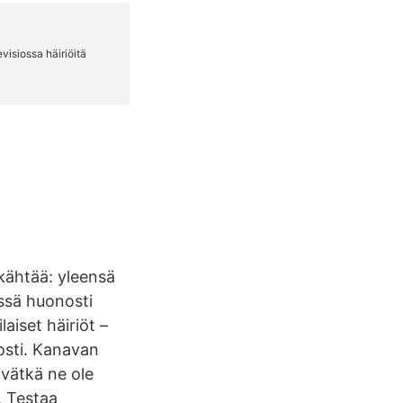
kähtää: yleensä
ssä huonosti
laiset häiriöt –
osti. Kanavan
ivätkä ne ole
ä. Testaa