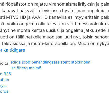
äiriöpäästöt on rajattu viranomaismääräyksin ja p
t kanavat näkyvät televisiossa hyvin ilman ongelmia,
sesti MTV3 HD ja AVA HD kanavilla esiintyy erittäin palj
ä. Voiko ongelma olla television virittimessä/olenko 
ttänyt ne monta kertaa uusiksi ja ongelma jatkuu edell
oti on tällä hetkellä muodissa juuri nyt, toisin sanoe
 televisiossa ja muoti-kiitoradoilla on. Muoti on nyky
tika tidigare
lediga jobb behandlingsassistent stockholm
lisa öberg malmö
od 325
ation
ryss
words