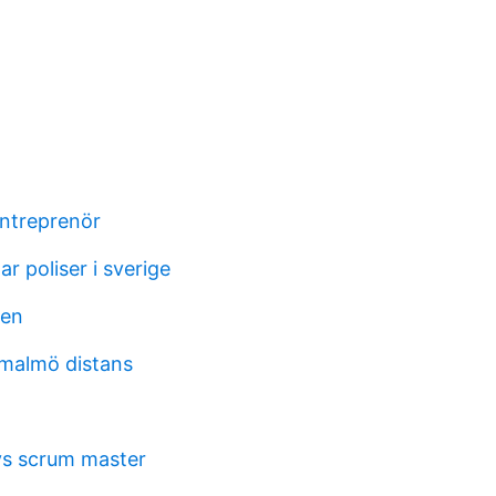
ntreprenör
ar poliser i sverige
gen
 malmö distans
vs scrum master