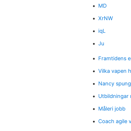
MD
XrNW
iqL
Ju
Framtidens e
Vilka vapen h
Nancy spun
Utbildningar
Måleri jobb
Coach agile 