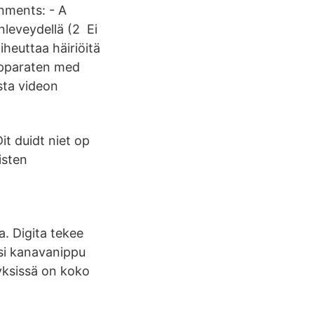
onments: - A
anleveydellä (2 Ei
aiheuttaa häiriöitä
apparaten med
sta videon
t duidt niet op
isten
na. Digita tekee
ksi kanavanippu
tyksissä on koko