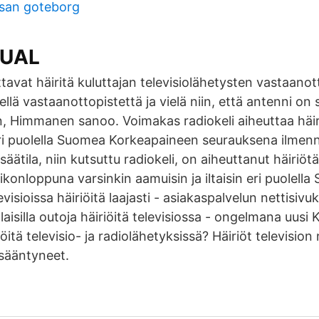
san goteborg
NUAL
tavat häiritä kuluttajan televisiolähetysten vastaanot
llä vastaanottopistettä ja vielä niin, että antenni on
, Himmanen sanoo. Voimakas radiokeli aiheuttaa häiri
i puolella Suomea Korkeapaineen seurauksena ilmen
säätila, niin kutsuttu radiokeli, on aiheuttanut häiriöt
konloppuna varsinkin aamuisin ja iltaisin eri puolella
isioissa häiriöitä laajasti - asiakaspalvelun nettisivuk
laisilla outoja häiriöitä televisiossa - ongelmana uu
iöitä televisio- ja radiolähetyksissä? Häiriöt televisi
isääntyneet.