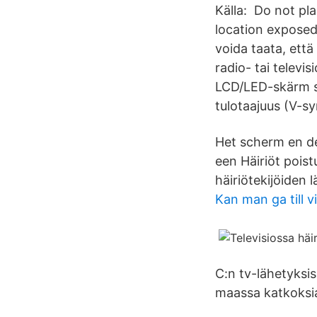
Källa: Do not pl
location exposed 
voida taata, että 
radio- tai telev
LCD/LED-skärm so
tulotaajuus (V-sy
Het scherm en de
een Häiriöt pois
häiriötekijöiden l
Kan man ga till v
C:n tv-lähetyksis
maassa katkoksia 