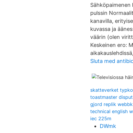
Sähköpaimenen h
pulssin Normaali
kanavilla, erityi
kuvassa ja ääness
väärin (olen viri
Keskeinen ero: Mu
aikakauslehdissä,
Sluta med antibio
skatteverket typk
toastmaster disput
gjord replik webbk
technical english 
iec 225m
DWmk