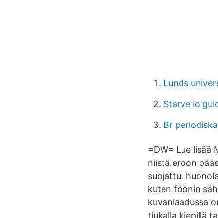
Lunds univers
Starve io gui
Br periodisk
=DW= Lue lisää M
niistä eroon pää
suojattu, huonolaa
kuten föönin säh
kuvanlaadussa on 
tiukalla kiepillä 