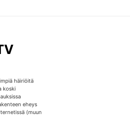
 TV
impiä häiriöitä
a koski
pauksissa
rakenteen eheys
nternetissä (muun