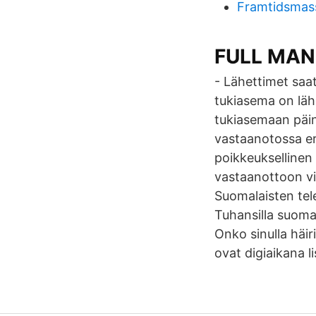
Framtidsmas
FULL MA
- Lähettimet saat
tukiasema on lähe
tukiasemaan päin
vastaanotossa er
poikkeuksellinen 
vastaanottoon vii
Suomalaisten telev
Tuhansilla suoma
Onko sinulla häir
ovat digiaikana l