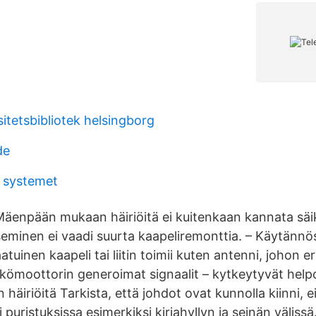
itetsbibliotek helsingborg
de
a systemet
äenpään mukaan häiriöitä ei kuitenkaan kannata säi
seminen ei vaadi suurta kaapeliremonttia. – Käytännö
tuinen kaapeli tai liitin toimii kuten antenni, johon eri
kömoottorin generoimat signaalit – kytkeytyvät help
häiriöitä Tarkista, että johdot ovat kunnolla kiinni, e
tai puristuksissa esimerkiksi kirjahyllyn ja seinän väliss