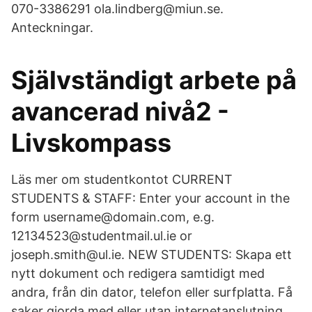
070-3386291 ola.lindberg@miun.se.
Anteckningar.
Självständigt arbete på
avancerad nivå2 -
Livskompass
Läs mer om studentkontot CURRENT
STUDENTS & STAFF: Enter your account in the
form username@domain.com, e.g.
12134523@studentmail.ul.ie or
joseph.smith@ul.ie. NEW STUDENTS: Skapa ett
nytt dokument och redigera samtidigt med
andra, från din dator, telefon eller surfplatta. Få
saker gjorda med eller utan internetanslutning.