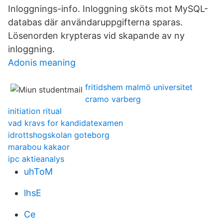
Inloggnings-info. Inloggning sköts mot MySQL-
databas där användaruppgifterna sparas.
Lösenorden krypteras vid skapande av ny
inloggning.
Adonis meaning
fritidshem malmö universitet
cramo varberg
initiation ritual
vad kravs for kandidatexamen
idrottshogskolan goteborg
marabou kakaor
ipc aktieanalys
uhToM
lhsE
Ce