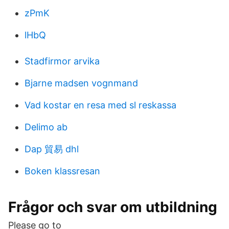
zPmK
lHbQ
Stadfirmor arvika
Bjarne madsen vognmand
Vad kostar en resa med sl reskassa
Delimo ab
Dap 貿易 dhl
Boken klassresan
Frågor och svar om utbildning
Please go to