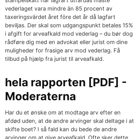
stämpelskatt när lagfart utfärdas måste
vederlaget vara mindre än 85 procent av
taxeringsvärdet året före det år då lagfart
beviljas. Der skal som udgangspunkt betales 15%
i afgift for arveafkald mod vederlag – du bør dog
rådføre dig med en advokat eller jurist om dine
muligheder for frasige arv mod vederlag. Få
tilbud på hjælp fra jurist til arveafkald.
hela rapporten [PDF] -
Moderaterna
Har du et ønske om at modtage arv efter en
afdød uden, at de andre arvinger skal deltage i at
skifte boet? I så fald kan du bede de andre
arvinger om at give arveafkald. Ofte sker dette