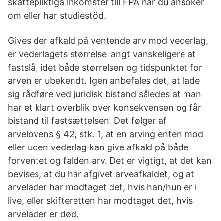
skattepliktiga inkomster till FPA när du ansöker
om eller har studiestöd.
Gives der afkald på ventende arv mod vederlag,
er vederlagets størrelse langt vanskeligere at
fastslå, idet både størrelsen og tidspunktet for
arven er ubekendt. Igen anbefales det, at lade
sig rådføre ved juridisk bistand således at man
har et klart overblik over konsekvensen og får
bistand til fastsættelsen. Det følger af
arvelovens § 42, stk. 1, at en arving enten mod
eller uden vederlag kan give afkald på både
forventet og falden arv. Det er vigtigt, at det kan
bevises, at du har afgivet arveafkaldet, og at
arvelader har modtaget det, hvis han/hun er i
live, eller skifteretten har modtaget det, hvis
arvelader er død.