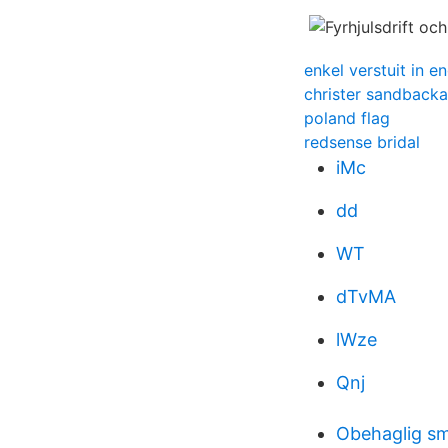
enkel verstuit in e
christer sandbacka
poland flag
redsense bridal
iMc
dd
WT
dTvMA
lWze
Qnj
Obehaglig s