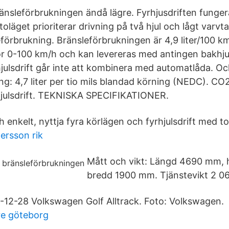
bränsleförbrukningen ändå lägre. Fyrhjusdriften funge
oläget prioriterar drivning på två hjul och lågt varvtal
förbrukning. Bränsleförbrukningen är 4,9 liter/100 
ör 0-100 km/h och kan levereras med antingen bakhjuls
rhjulsdrift går inte att kombinera med automatlåda. Och
ng: 4,7 liter per tio mils blandad körning (NEDC). C
hjulsdrift. TEKNISKA SPECIFIKATIONER.
enkelt, nyttja fyra körlägen och fyrhjulsdrift med to
persson rik
Mått och vikt: Längd 4690 mm,
bredd 1900 mm. Tjänstevikt 2 06
12-28 Volkswagen Golf Alltrack. Foto: Volkswagen.
re göteborg