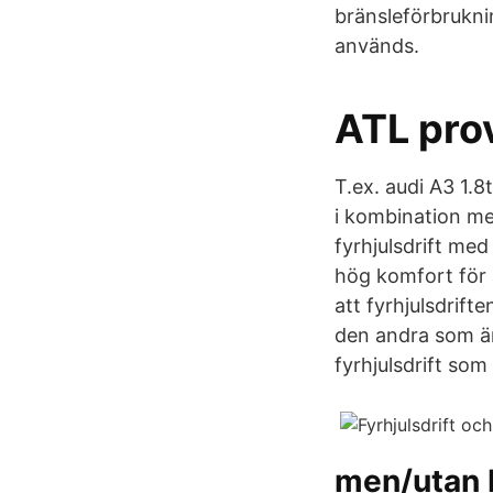
bränsleförbruknin
används.
ATL pro
T.ex. audi A3 1.8
i kombination me
fyrhjulsdrift me
hög komfort för s
att fyrhjulsdrift
den andra som ä
fyrhjulsdrift som
men/utan 