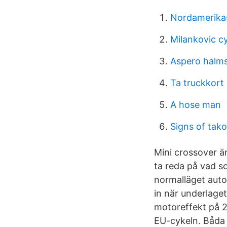
Nordamerika
Milankovic cy
Aspero halm
Ta truckkort 
A hose man
Signs of tak
Mini crossover är
ta reda på vad s
normalläget auto 
in när underlage
motoreffekt på 2
EU-cykeln. Båda 