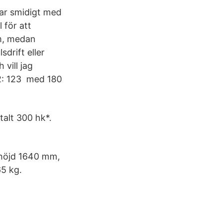
rar smidigt med
 för att
km, medan
drift eller
 vill jag
O2: 123 med 180
talt 300 hk*.
 höjd 1640 mm,
5 kg.