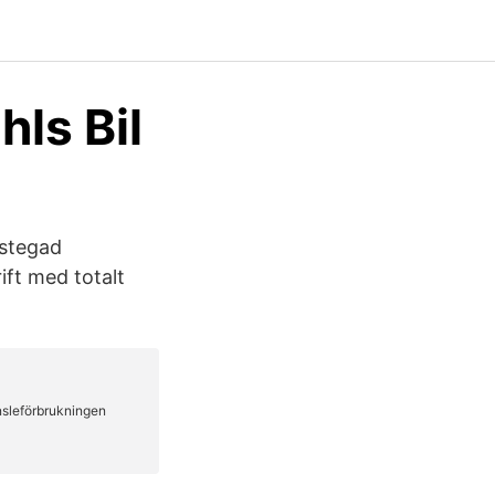
ls Bil
astegad
ift med totalt