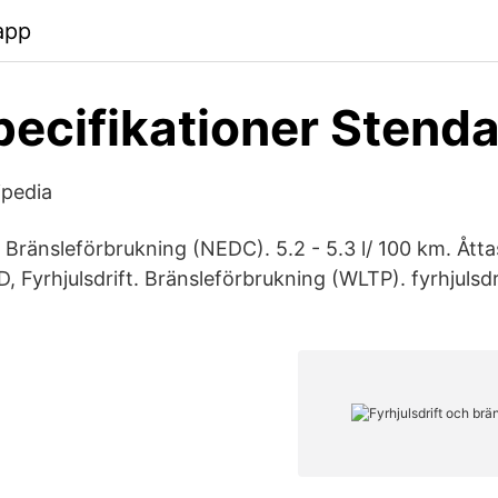
app
ecifikationer Stendah
ipedia
4 Bränsleförbrukning (NEDC). 5.2 - 5.3 l/ 100 km. Ått
 Fyrhjulsdrift. Bränsleförbrukning (WLTP). fyrhjulsdr