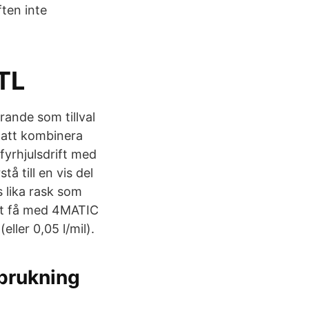
ften inte
TL
rande som tillval
e att kombinera
fyrhjulsdrift med
å till en vis del
s lika rask som
tt få med 4MATIC
ller 0,05 l/mil).
rbrukning