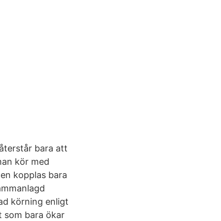
återstår bara att
 man kör med
ften kopplas bara
 sammanlagd
ad körning enligt
t som bara ökar