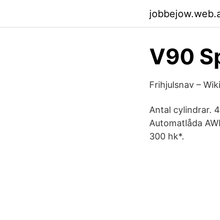
jobbejow.web.
V90 Sp
Frihjulsnav – Wik
Antal cylindrar. 
Automatlåda AWD,
300 hk*.