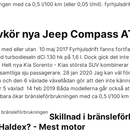
gen med ca 0,5 l/100 km (eller 0,05 l/mil). fyrhjulsdri
vkör nya Jeep Compass A
t med eller utan 10 maj 2017 Fyrhjulsdrift fanns fortfa
d turbodieseln dCi 130 hk på 1,6 l. Dock gick det int
d Helt nya Kia Sorento - Kias största SUV kombinerar 
amtliga sju passagerare. 28 jan 2020 Jag kan väl först
en och den 6 växlade växellådan gör att den inte känn
r 5 växlad 14 feb 2019 Båda modellerna går också a
 bara ökar bränsleförbrukningen med ca 0,5 l/100 km (e
Skillnad i bränslefö
Haldex? - Mest motor