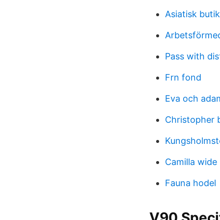
Asiatisk buti
Arbetsförmed
Pass with dis
Frn fond
Eva och adam 
Christopher
Kungsholmst
Camilla wide 
Fauna hodel
V90 Specif