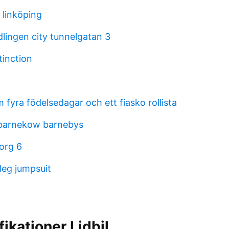
k linköping
lingen city tunnelgatan 3
tinction
fyra födelsedagar och ett fiasko rollista
 barnekow barnebys
org 6
leg jumpsuit
ikationer Lidbil