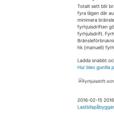
Totalt sett blir 
fyra lägen där aut
minimera bränsle
fyrhjulsdriften g
fyrhjulsdrift. Fy
Bränsleförbrukni
hk (manuell) fyr
Ladda snabbt och 
Hur blev gunilla 
2016-02-15 2016-
Lastbilspåbygga