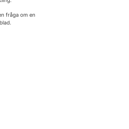
ling.
 en fråga om en
blad.