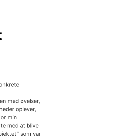
t
konkrete
men med øvelser,
heder oplever,
for min
te med at blive
ojektet” som var