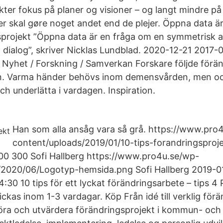
kter fokus på planer og visioner – og langt mindre p
r skal gøre noget andet end de plejer. Öppna data är
sprojekt ”Öppna data är en fråga om en symmetrisk ar
 dialog”, skriver Nicklas Lundblad. 2020-12-21 2017
 Nyhet / Forskning / Samverkan Forskare följde förä
n. Varma händer behövs inom demensvården, men oc
h underlätta i vardagen. Inspiration.
Han som alla ansåg vara så grå. https://www.pro
content/uploads/2019/01/10-tips-forandringsproje
00 300 Sofi Hallberg https://www.pro4u.se/wp-
/2020/06/Logotyp-hemsida.png Sofi Hallberg 2019-0
30 10 tips för ett lyckat förändringsarbete – tips 4 P
ckas inom 1-3 vardagar. Köp Från idé till verklig förän
öra och utvärdera förändringsprojekt i kommun- oc