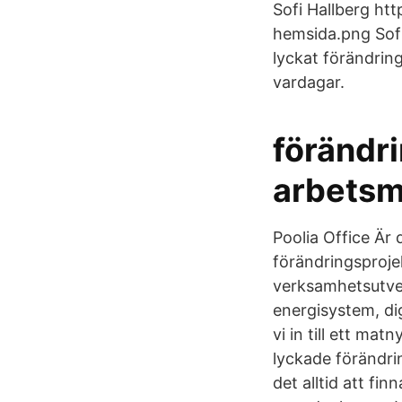
Sofi Hallberg h
hemsida.png Sofi
lyckat förändring
vardagar.
förändri
arbetsm
Poolia Office Är 
förändringsproje
verksamhetsutvec
energisystem, di
vi in till ett ma
lyckade förändri
det alltid att fi