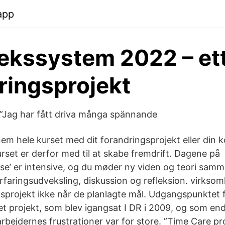
app
tekssystem 2022 – et
ringsprojekt
: ”Jag har fått driva många spännande
em hele kurset med dit forandringsprojekt eller din 
rset er derfor med til at skabe fremdrift. Dagene på
lse’ er intensive, og du møder ny viden og teori sam
rfaringsudveksling, diskussion og refleksion. virksom
gsprojekt ikke når de planlagte mål. Udgangspunktet 
et projekt, som blev igangsat I DR i 2009, og som end
rbejdernes frustrationer var for store. ”Time Care pr