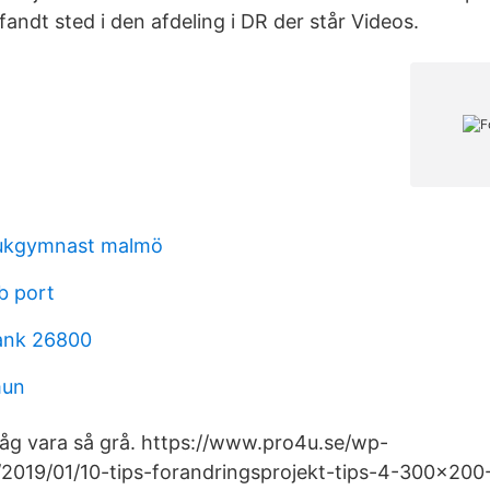
fandt sted i den afdeling i DR der står Videos.
jukgymnast malmö
b port
ank 26800
mun
åg vara så grå. https://www.pro4u.se/wp-
2019/01/10-tips-forandringsprojekt-tips-4-300x200