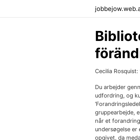
jobbejow.web.
Biblio
föränd
Cecilia Rosquist
Du arbejder genn
udfordring, og ku
’Forandringslede
gruppearbejde, e
når et forandrin
undersøgelse er 
opgivet, da meda