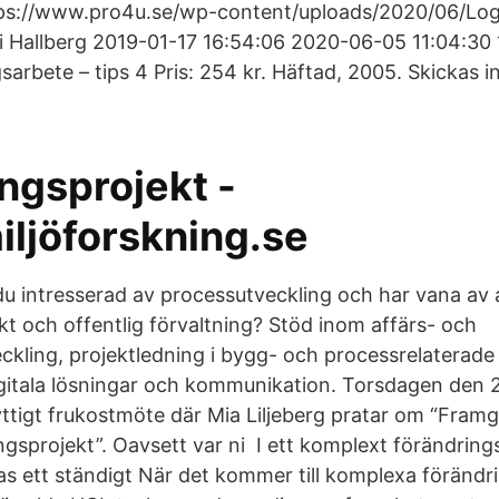
ttps://www.pro4u.se/wp-content/uploads/2020/06/Lo
 Hallberg 2019-01-17 16:54:06 2020-06-05 11:04:30 10
sarbete – tips 4 Pris: 254 kr. Häftad, 2005. Skickas 
ngsprojekt -
iljöforskning.se
du intresserad av processutveckling och har vana av 
kt och offentlig förvaltning? Stöd inom affärs- och
kling, projektledning i bygg- och processrelaterade 
gitala lösningar och kommunikation. Torsdagen den 
tnyttigt frukostmöte där Mia Liljeberg pratar om “Fram
ngsprojekt”. Oavsett var ni I ett komplext förändrin
nnas ett ständigt När det kommer till komplexa föränd