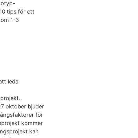
gotyp-
 tips för ett
inom 1-3
att leda
projekt.,
27 oktober bjuder
gångsfaktorer för
gsprojekt kommer
ringsprojekt kan