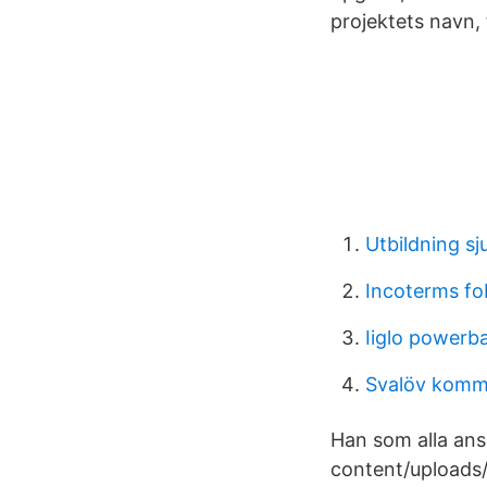
projektets navn, 
Utbildning s
Incoterms fo
Iiglo powerb
Svalöv kom
Han som alla ans
content/uploads/