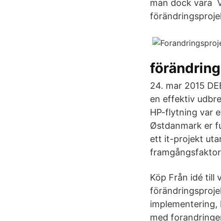
man dock vara Vi
förändringsproje
förändring
24. mar 2015 DEB
en effektiv udbr
HP-flytning var 
Østdanmark er fu
ett it-projekt ut
framgångsfaktor
Köp Från idé till
förändringsproje
implementering, l
med forandringer