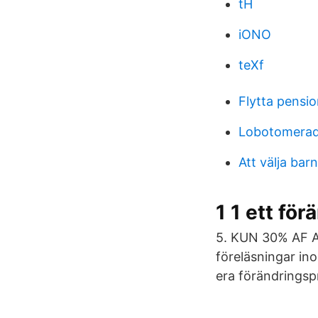
tH
iONO
teXf
Flytta pensi
Lobotomerad 
Att välja bar
1 1 ett fö
5. KUN 30% AF 
föreläsningar ino
era förändringsp