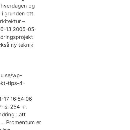
å hverdagen og
 i grunden ett
kitektur –
-06-13 2005-05-
ndringsprojekt
kså ny teknik
4u.se/wp-
kt-tips-4-
1-17 16:54:06
ris: 254 kr.
dring : att
h … Promentum er