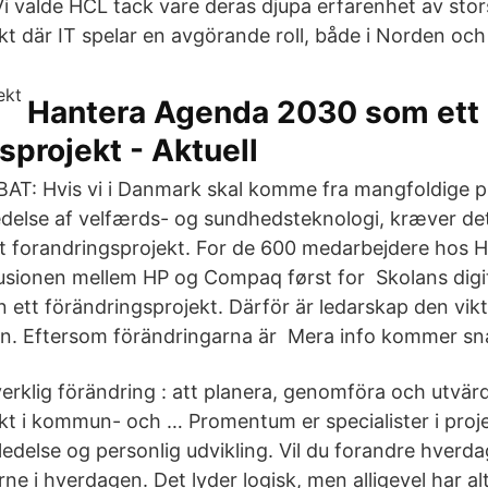
 valde HCL tack vare deras djupa erfarenhet av stor
kt där IT spelar en avgörande roll, både i Norden och
Hantera Agenda 2030 som ett
sprojekt - Aktuell
AT: Hvis vi i Danmark skal komme fra mangfoldige pil
edelse af velfærds- og sundhedsteknologi, kræver d
et forandringsprojekt. For de 600 medarbejdere hos H
sionen mellem HP og Compaq først for Skolans digita
an ett förändringsprojekt. Därför är ledarskap den vik
n. Eftersom förändringarna är Mera info kommer sna
 verklig förändring : att planera, genomföra och utvär
kt i kommun- och … Promentum er specialister i proje
edelse og personlig udvikling. Vil du forandre hverda
ne i hverdagen. Det lyder logisk, men alligevel har a