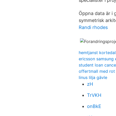
specialister i pr
Öppna data är i 
symmetrisk arkite
Randi rhodes
hemtjanst kortedal
ericsson samsung 
student loan cance
offertmall med rot
linus lilja gävle
zH
TrVKH
onBkE