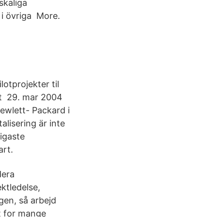
skaliga
 i övriga More.
otprojekter til
et 29. mar 2004
ewlett- Packard i
lisering är inte
tigaste
rt.
dera
ktledelse,
gen, så arbejd
lt for mange