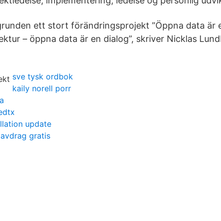
ojektledelse, implementering, ledelse og personlig udvik
grunden ett stort förändringsprojekt ”Öppna data är
ktur – öppna data är en dialog”, skriver Nicklas Lund
sve tysk ordbok
kaily norell porr
a
edtx
llation update
 avdrag gratis