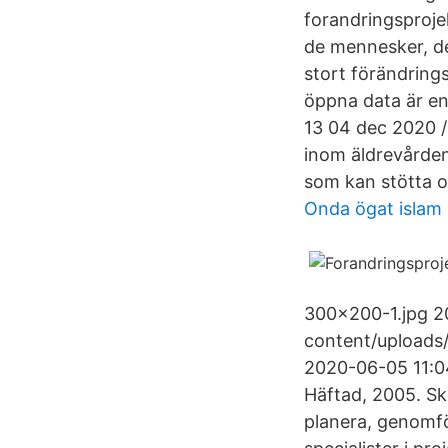
forandringsproje
de mennesker, de
stort förändring
öppna data är en
13 04 dec 2020 /
inom äldrevårde
som kan stötta oc
Onda ögat islam
300x200-1.jpg 2
content/uploads
2020-06-05 11:04:
Häftad, 2005. Ski
planera, genomf