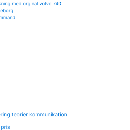
kning med orginal volvo 740
teborg
ommand
ering teorier kommunikation
pris