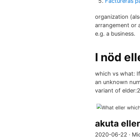
Factureras p
organization (als
arrangement or a
e.g. a business.
I nöd ell
which vs what: I
an unknown number
variant of elder:
akuta eller
2020-06-22 · Mi