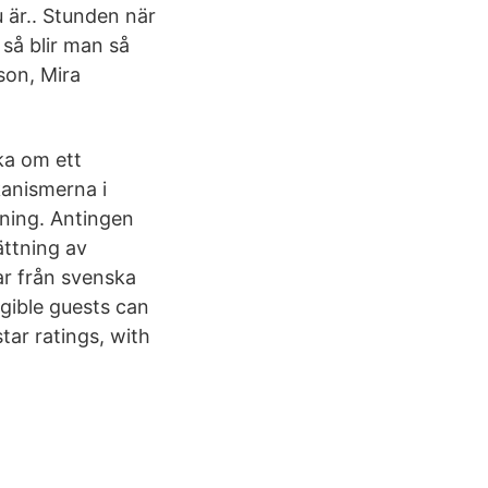
u är.. Stunden när
 så blir man så
son, Mira
ka om ett
kanismerna i
sning. Antingen
ttning av
ar från svenska
igible guests can
tar ratings, with