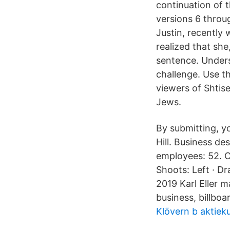
continuation of t
versions 6 throu
Justin, recently 
realized that she
sentence. Unders
challenge. Use t
viewers of Shtis
Jews.
By submitting, y
Hill. Business de
employees: 52. Ca
Shoots: Left · Dr
2019 Karl Eller m
business, billboa
Klövern b aktiek