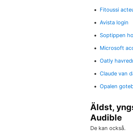
Fitoussi acte
Avista login
Soptippen h
Microsoft a
Oatly havred
Claude van 
Opalen gote
Äldst, yng
Audible
De kan också.