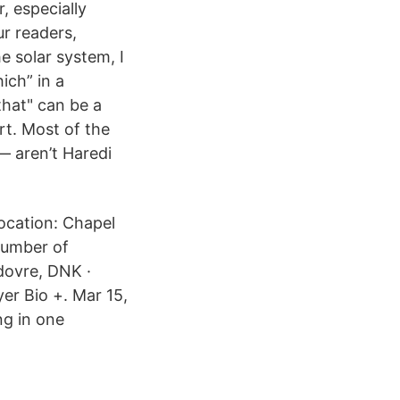
, especially
ur readers,
e solar system, I
ich” in a
hat" can be a
rt. Most of the
— aren’t Haredi
Location: Chapel
 Number of
odovre, DNK ·
yer Bio +. Mar 15,
ng in one