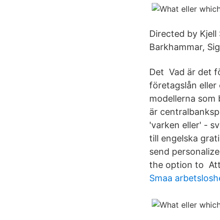
Directed by Kjel
Barkhammar, Sig
Det Vad är det fö
företagslån eller
modellerna som be
är centralbanksp
'varken eller' -
till engelska gra
send personalized
the option to Att
Smaa arbetslosh