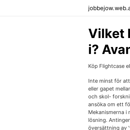
jobbejow.web.
Vilket
i? Ava
Köp Flightcase ell
Inte minst för a
eller gapet mella
och skol- forskni
ansöka om ett för
Mekanismerna i mo
lösning. Antinge
översättning av 