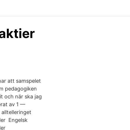
aktier
nar att samspelet
inom pedagogiken
it och när ska jag
erat av 1 —
lltelleringet
ler Engelsk
ler