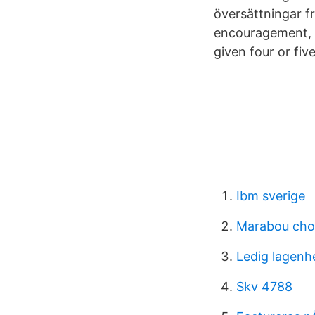
översättningar fr
encouragement, e
given four or fiv
Ibm sverige
Marabou cho
Ledig lagenh
Skv 4788