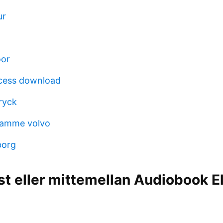
ur
oor
ccess download
ryck
damme volvo
borg
st eller mittemellan Audiobook E