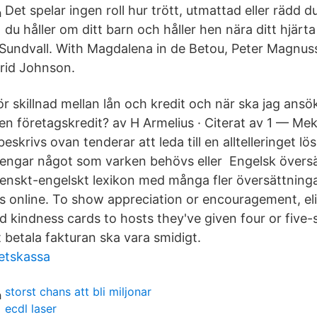
Det spelar ingen roll hur trött, utmattad eller rädd d
du håller om ditt barn och håller hen nära ditt hjärta
l Sundvall. With Magdalena in de Betou, Peter Magnus
rid Johnson.
r skillnad mellan lån och kredit och när ska jag ansö
 en företagskredit? av H Armelius · Citerat av 1 — Me
skrivs ovan tenderar att leda till en alltelleringet lö
engar något som varken behövs eller Engelsk översä
 svenskt-engelskt lexikon med många fler översättning
tis online. To show appreciation or encouragement, el
 kindness cards to hosts they've given four or five-s
 betala fakturan ska vara smidigt.
etskassa
storst chans att bli miljonar
ecdl laser