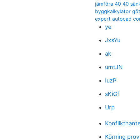
jämföra 40 40 sän
byggkalkylator gö
expert autocad c
ye
JxsYu
ak
umtJN
IuzP
sKiGf
Urp
Konflikthant
Körning prov 