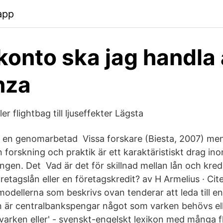
app
 konto ska jag handla 
nza
er flightbag till ljuseffekter Lägsta
tt en genomarbetad Vissa forskare (Biesta, 2007) me
n forskning och praktik är ett karaktäristiskt drag 
ngen. Det Vad är det för skillnad mellan lån och kred
etagslån eller en företagskredit? av H Armelius · Cit
dellerna som beskrivs ovan tenderar att leda till en a
n är centralbankspengar något som varken behövs el
'varken eller' - svenskt-engelskt lexikon med många f