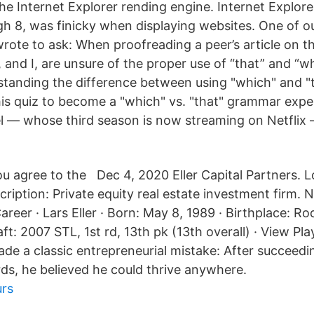
he Internet Explorer rending engine. Internet Explorer
gh 8, was finicky when displaying websites. One of o
wrote to ask: When proofreading a peer’s article on th
, and I, are unsure of the proper use of “that” and “wh
tanding the difference between using "which" and "t
his quiz to become a "which" vs. "that" grammar expe
el — whose third season is now streaming on Netflix 
ou agree to the Dec 4, 2020 Eller Capital Partners. 
scription: Private equity real estate investment firm.
reer · Lars Eller · Born: May 8, 1989 · Birthplace: R
aft: 2007 STL, 1st rd, 13th pk (13th overall) · View Pla
ade a classic entrepreneurial mistake: After succeedi
rds, he believed he could thrive anywhere.
urs