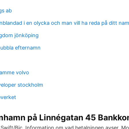
gs ab
 inblandad i en olycka och man vill ha reda på ditt na
ngdom jönköping
ubbla efternamn
damme volvo
eveloper stockholm
verket
mhamn på Linnégatan 45 Bankkon
 Swift/Bic. Information om vad betalningen avser. Mot