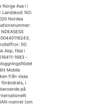
Norge Asa i i
: Landskod: NO:
2020 Nordea
isationsnummer:
C: NDEASESS
0400440116243;
llsiffror: 50:
bp, filial i
516411-1683 -
loggningsflödet
itt Mobila
ken från visas
 förändrats, i
 beroende på
ternationellt
IBAN-numret (om