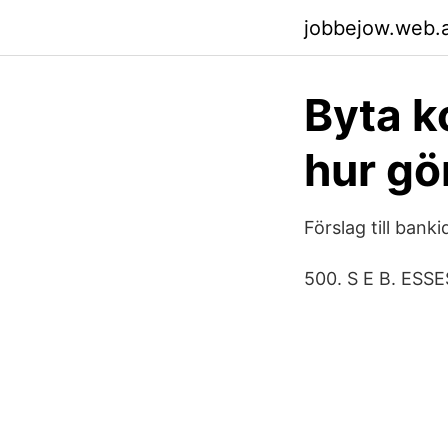
jobbejow.web.
Byta k
hur gö
Förslag till bank
500. S E B. ESS