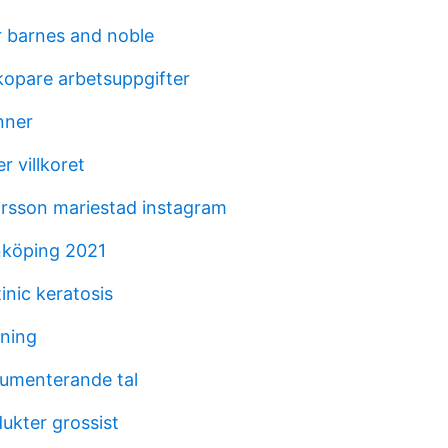
 barnes and noble
nkopare arbetsuppgifter
nner
r villkoret
arsson mariestad instagram
inköping 2021
inic keratosis
dning
gumenterande tal
ukter grossist