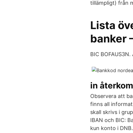
tillämpligt) från
Lista öv
banker 
BIC BOFAUS3N. 
in återko
Observera att ban
finns all informa
skall skrivs i g
IBAN och BIC: Ba
kun konto i DNB