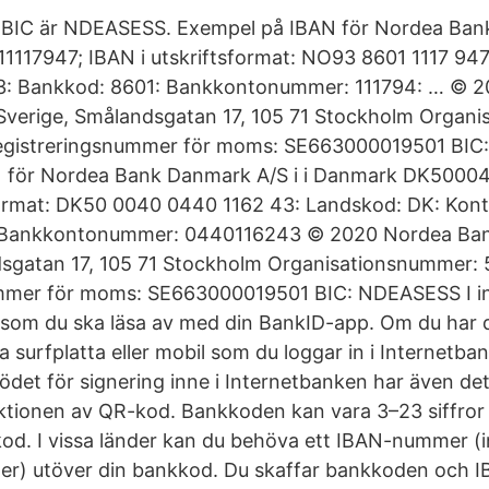
 BIC är NDEASESS. Exempel på IBAN för Nordea Bank 
117947; IBAN i utskriftsformat: NO93 8601 1117 947
: 93: Bankkod: 8601: Bankkontonummer: 111794: … © 
 i Sverige, Smålandsgatan 17, 105 71 Stockholm Organ
egistreringsnummer för moms: SE663000019501 BI
 för Nordea Bank Danmark A/S i i Danmark DK500
format: DK50 0040 0440 1162 43: Landskod: DK: Kontro
Bankkontonummer: 0440116243 © 2020 Nordea Bank A
dsgatan 17, 105 71 Stockholm Organisationsnummer: 
mmer för moms: SE663000019501 BIC: NDEASESS I in
som du ska läsa av med din BankID-app. Om du har d
surfplatta eller mobil som du loggar in i Internetban
det för signering inne i Internetbanken har även det
ktionen av QR-kod. Bankkoden kan vara 3–23 siffror
kod. I vissa länder kan du behöva ett IBAN-nummer (in
) utöver din bankkod. Du skaffar bankkoden och 