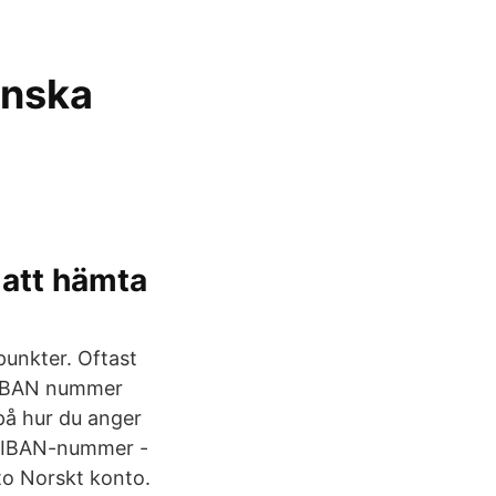
enska
 att hämta
punkter. Oftast
n. IBAN nummer
på hur du anger
tt IBAN-nummer -
o Norskt konto.