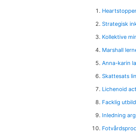
Heartstopper
Strategisk i
Kollektive mi
Marshall lerne
Anna-karin l
Skattesats l
Lichenoid act
Facklig utbil
Inledning ar
Fotvårdsprod