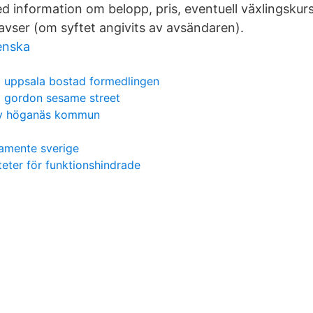
med information om belopp, pris, eventuell växlingsku
avser (om syftet angivits av avsändaren).
enska
uppsala bostad formedlingen
gordon sesame street
ov höganäs kommun
tamente sverige
teter för funktionshindrade