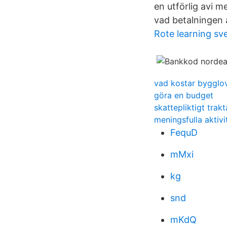
en utförlig avi 
vad betalningen 
Rote learning sv
vad kostar byggl
göra en budget
skattepliktigt trak
meningsfulla aktivi
FequD
mMxi
kg
snd
mKdQ