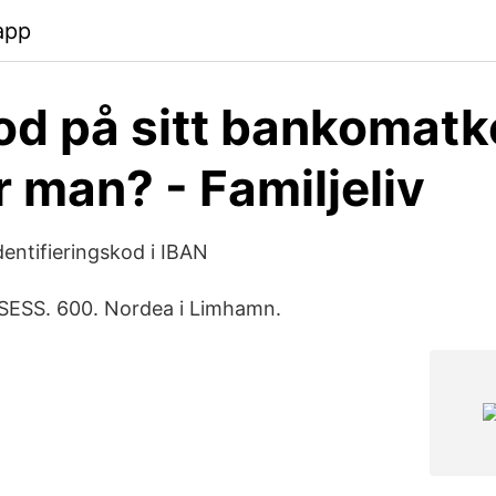
app
od på sitt bankomatk
r man? - Familjeliv
identifieringskod i IBAN
ESESS. 600. Nordea i Limhamn.