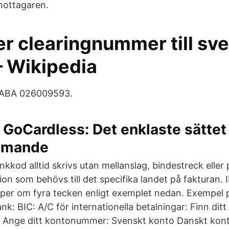
 mottagaren.
er clearingnummer till sv
– Wikipedia
ABA 026009593.
GoCardless: Det enklaste sättet
mmande
kkod alltid skrivs utan mellanslag, bindestreck eller 
tion som behövs till det specifika landet på faktura
rupper om fyra tecken enligt exemplet nedan. Exempel 
nk: BIC: A/C för internationella betalningar: Finn di
. Ange ditt kontonummer: Svenskt konto Danskt kont