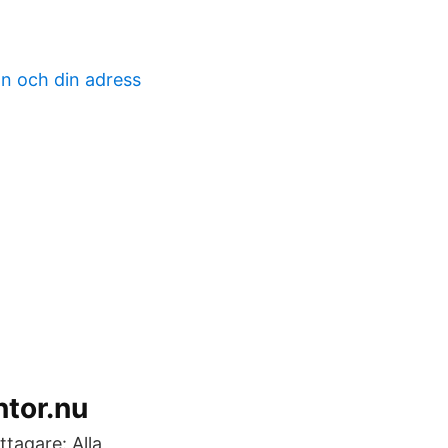
mn och din adress
tor.nu
tagare: Alla