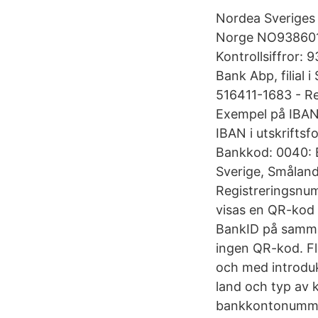
Nordea Sveriges
Norge NO9386011
Kontrollsiffror
Bank Abp, filial
516411-1683 - R
Exempel på IBAN
IBAN i utskrifts
Bankkod: 0040: 
Sverige, Smålan
Registreringsnu
visas en QR-kod 
BankID på samma 
ingen QR-kod. Flö
och med introdu
land och typ av 
bankkontonummer