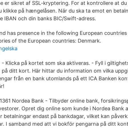
 er sikret af SSL-kryptering. For at kontrollere at du
du klikke på hængelåsen. När du ska ta emot en betaln
e IBAN och din banks BIC/Swift-adress.
nd has presence in the following European countries
ories of the European countries: Denmark.
engelska
- Klicka på kortet som ska aktiveras. - Fyll i giltighe
på ditt kort. Här hittar du information om vilka upp
 pengar från en bank utomlands på ett ICA Banken ko
r!
 1361 Nordea Bank - Tilbyder online bank, forsikring
nvestorer. Opret dig online som kunde i Nordea Bank al
 betalningar endast på bankdagar, vilket kan påverk
r. I samband med att vi bokför pengarna på ditt konto