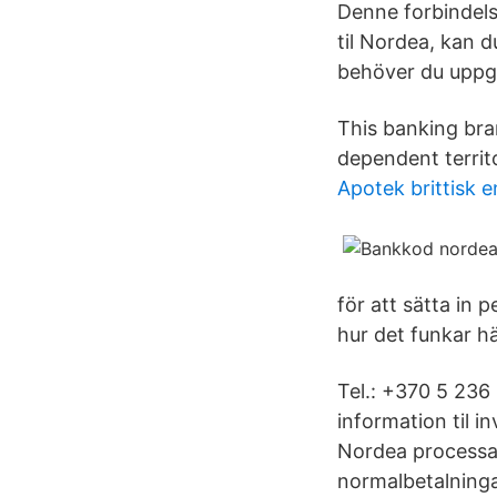
Denne forbindelse
til Nordea, kan 
behöver du uppg
This banking bra
dependent territ
Apotek brittisk 
för att sätta in
hur det funkar hä
Tel.: +370 5 236
information til i
Nordea processar
normalbetalninga