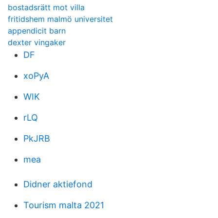
bostadsrätt mot villa
fritidshem malmö universitet
appendicit barn
dexter vingaker
DF
xoPyA
WIK
rLQ
PkJRB
mea
Didner aktiefond
Tourism malta 2021